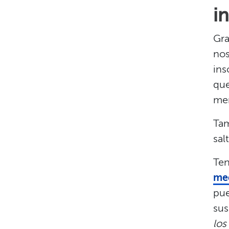
in
Gra
nos
ins
que
men
Tam
sal
Ten
me
pue
sus
los