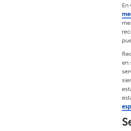
En 
me
men
rec
pue
Rec
en
ser
sie
est
est
esp
S