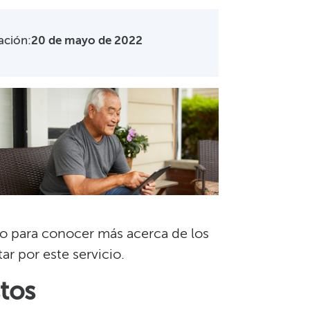
ación:
20 de mayo de 2022
​​
do para conocer más acerca de los
r por este servicio.​​
os​​