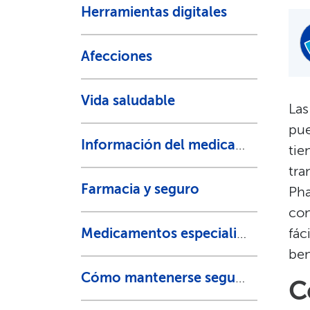
Herramientas digitales​​
Afecciones​​
Vida saludable​​
Las
pue
Información del medicamento​​
tie
tra
Farmacia y seguro​​
Pha
con
Medicamentos especializados​​
fác
ben
Cómo mantenerse seguro​​
C