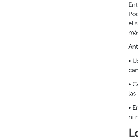
Ent
Pod
el 
más
Ant
• U
can
• C
las
• E
ni 
L