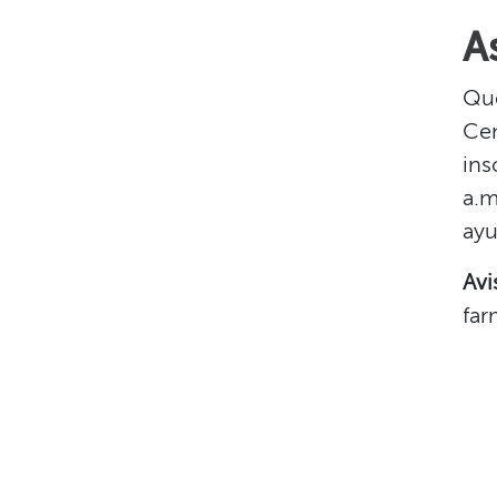
A
Que
Cen
ins
a.m
ayu
Avi
far