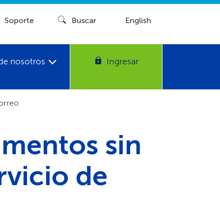
Soporte​​
Buscar​​
English
Ingresar​​
de nosotros​​
rreo​​
amentos sin
rvicio de