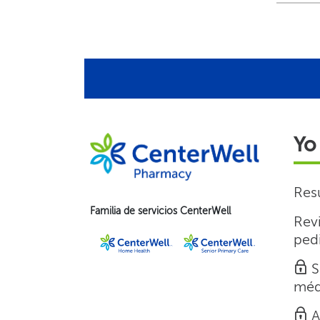
Yo 
Resu
Familia de servicios CenterWell​​
Revi
pedi
S
médi
A