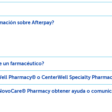
ación sobre Afterpay?​​
 un farmacéutico?​​
ll Pharmacy® o CenterWell Specialty Pharmacy
ovoCare® Pharmacy obtener ayuda o comunicarse