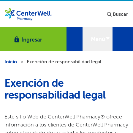
Saltar al contenido principal​​
Saltar al contenido del pie de página​​
Buscar​​
Menú​​
Ingresar​​
Inicio​​
Exención de responsabilidad legal​​
Exención de
responsabilidad legal​​
Este sitio Web de CenterWell Pharmacy® ofrece
información a los clientes de CenterWell Pharmacy
sobre el cuidado de su salud y los productos y