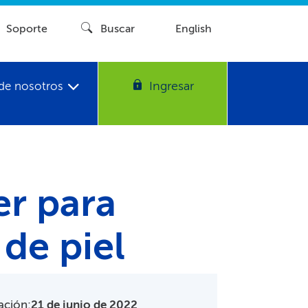
Soporte​​
Buscar​​
English
Ingresar​​
de nosotros​​
r para
e piel​​
ación:
21 de junio de 2022
​​