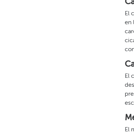
Ca
El 
en 
car
cic
com
Ca
El 
des
pre
esc
Me
El 