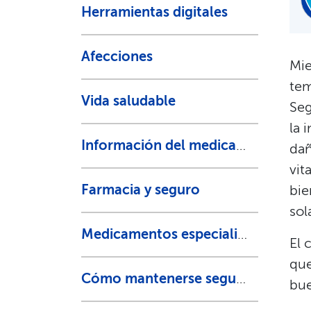
Herramientas digitales​​
Afecciones​​
Mie
tem
Vida saludable​​
Seg
la 
Información del medicamento​​
dañ
vit
Farmacia y seguro​​
bie
sola
Medicamentos especializados​​
El 
que
Cómo mantenerse seguro​​
bue