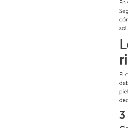
En 
Seg
cóm
sol.​
L
r
El 
deb
pie
dec
3