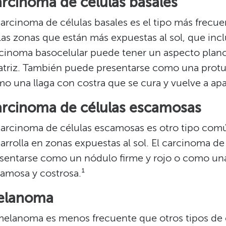
rcinoma de células basales​​
carcinoma de células basales es el tipo más frecue
las zonas que están más expuestas al sol, que inclu
cinoma basocelular puede tener un aspecto plano
atriz. También puede presentarse como una protu
o una llaga con costra que se cura y vuelve a apare
rcinoma de células escamosas​​
carcinoma de células escamosas es otro tipo comú
arrolla en zonas expuestas al sol. El carcinoma 
sentarse como un nódulo firme y rojo o como una
amosa y costrosa.¹​​
lanoma​​
melanoma es menos frecuente que otros tipos de 