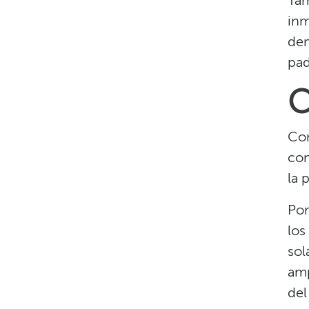
Tam
inm
dem
pad
C
Com
con
la 
Por
los
sol
amp
del