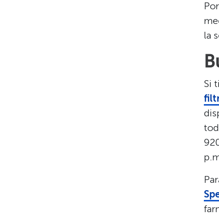
Por
med
la s
B
Si 
fil
dis
tod
920
p.m
Par
Sp
far