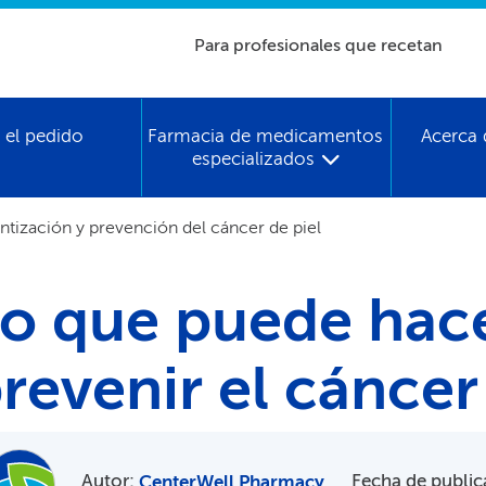
Para profesionales que recetan​​
 el pedido​​
Farmacia de medicamentos
Acerca 
especializados​​
tización y prevención del cáncer de piel​​
o que puede hace
revenir el cáncer d
Autor:
​​
Fecha de public
CenterWell Pharmacy