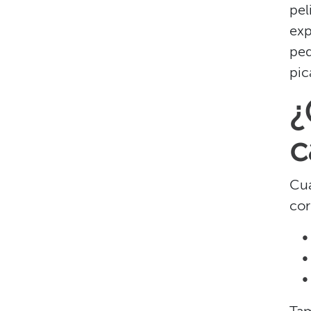
pel
exp
peq
pic
¿
c
Cua
cor