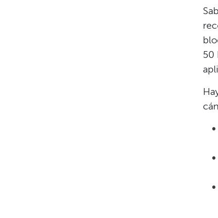
Sab
rec
blo
50 
apl
Hay
cán